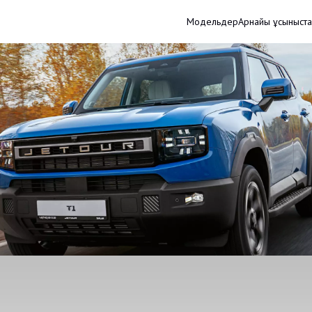
Модельдер
Арнайы ұсыныст