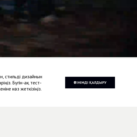
, стильді дизайнын
іңіз. Бүгін-ақ тест-
ӨТІНІМДІ ҚАЛДЫРУ
ніне көз жеткізіңіз.