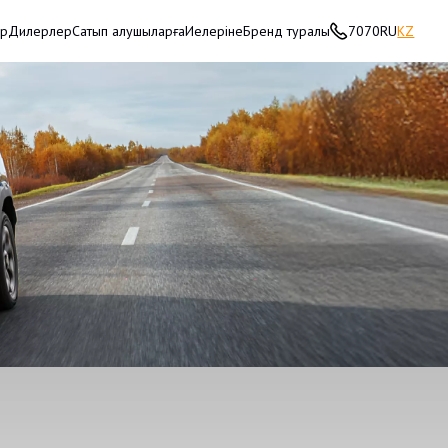
ар
Дилерлер
Сатып алушыларға
Иелеріне
Бренд туралы
7070
RU
KZ