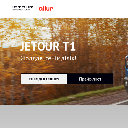
Басты бет
JETOUR T1
JETOUR T1
Жолдағы сенімділік!
Прайс-лист
ӨТІНІМДІ ҚАЛДЫРУ