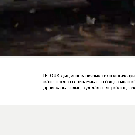
JETOUR-дың инновациялық технологияларын
және теңдессіз динамикасын өзіңіз сынап көр
драйвқа жазылып, бұл дәл сіздің көлігіңіз еке