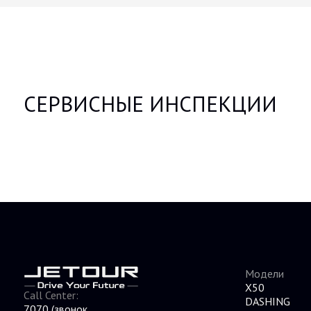
СЕРВИСНЫЕ ИНСПЕКЦИИ
Модели
X50
Call Center:
DASHING
7070
(звонок