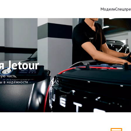
Модели
Спецпр
 Jetour
ую часть,
ны в надёжности